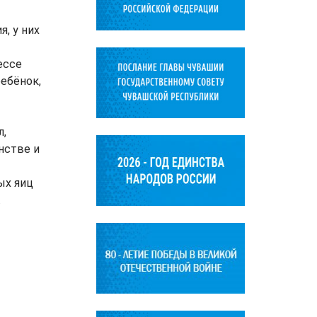
, у них
ессе
ребёнок,
л,
нстве и
ых яиц
.