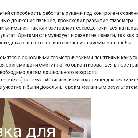
.
етей способность работать руками под контролем сознания
ные движения пальцев, происходит развитие глазомера.
 внимания, так как заставляет сосредоточиться на проц
льтат. Оригами стимулирует и развитие памяти, так как 
оследовательность её изготовления, приёмы и способы
комятся с основными геометрическими понятиями как уго
даря оригами дети смогут легко ориентироваться в простра
о необходимо детям дошкольного возраста.
 — класс) по теме: «Оригинальная подставка для пасхальн
ое участие и были довольны своим желанным результатом