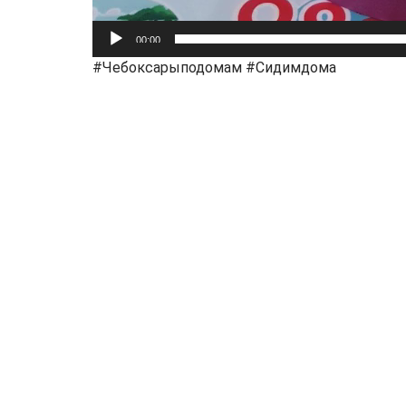
00:00
#Чебоксарыподомам #Сидимдома