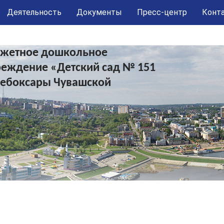
Деятельность
Документы
Пресс-центр
Конт
жетное дошкольное
реждение «Детский сад № 151
Чебоксары Чувашской